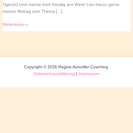
Tiger(in) Und mache mich freudig ans Werk! Lies hierzu gerne
meinen Beitrag zum Thema […]
Den
Weiterlesen »
neuen
Tag
begrüßen
Copyright © 2026 Regine Aumüller Coaching
Datenschutzerklärung
|
Impressum